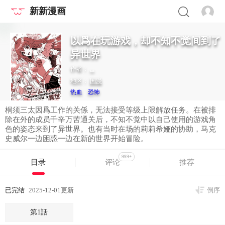
新新漫画
以爲在玩游戏，却不知不觉间到了
异世界
作者：
...
地区：
国漫
热血
恐怖
桐须三太因爲工作的关係，无法接受等级上限解放任务。在被排
除在外的成员千辛万苦通关后，不知不觉中以自己使用的游戏角
色的姿态来到了异世界。也有当时在场的莉莉希娅的协助，马克
史威尔一边困惑一边在新的世界开始冒险。
999+
目录
评论
推荐
已完结
2025-12-01更新
倒序
第1話